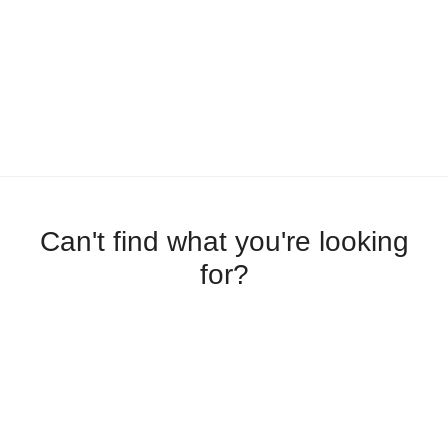
Can't find what you're looking
for?
Let us help you right now!
SUBMIT A TICKET