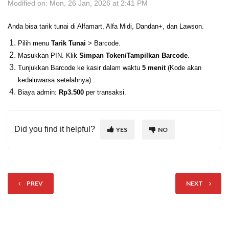
Modified on: Mon, 26 Jan, 2026 at 2:41 PM
Anda bisa tarik tunai di Alfamart, Alfa Midi, Dandan+, dan Lawson.
Pilih menu
Tarik Tunai
> Barcode.
Masukkan PIN. Klik
Simpan Token/Tampilkan Barcode
.
Tunjukkan Barcode ke kasir dalam waktu
5 menit
(Kode akan
kedaluwarsa setelahnya) .
Biaya admin:
Rp3.500
per transaksi.
Did you find it helpful?
YES
NO
PREV
NEXT