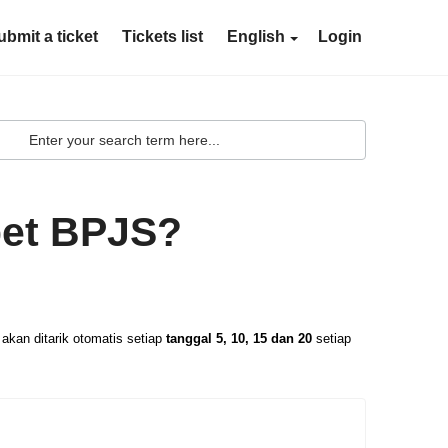
ubmit a ticket
Tickets list
English
Login
bet BPJS?
 akan ditarik otomatis setiap
tanggal 5, 10, 15 dan 20
setiap