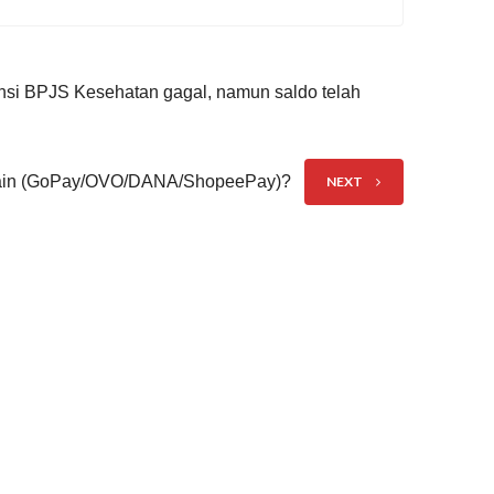
nsi BPJS Kesehatan gagal, namun saldo telah
t lain (GoPay/OVO/DANA/ShopeePay)?
NEXT