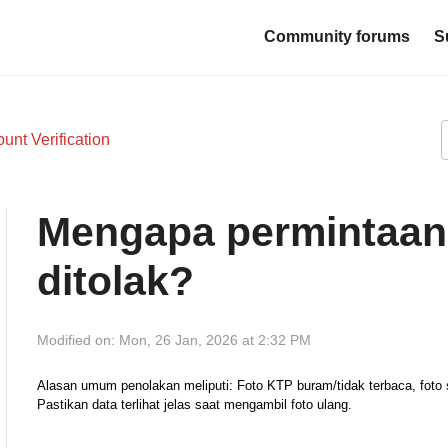
Community forums
S
unt Verification
Mengapa permintaan
ditolak?
Modified on: Mon, 26 Jan, 2026 at 2:32 PM
Alasan umum penolakan meliputi: Foto KTP buram/tidak terbaca, foto s
Pastikan data terlihat jelas saat mengambil foto ulang.