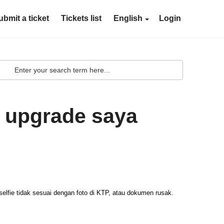
ubmit a ticket
Tickets list
English
Login
 upgrade saya
elfie tidak sesuai dengan foto di KTP, atau dokumen rusak.