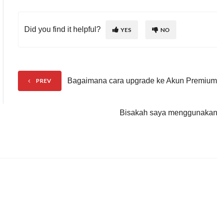
Did you find it helpful?
YES
NO
Bagaimana cara upgrade ke Akun Premiu
PREV
Bisakah saya menggunakan 